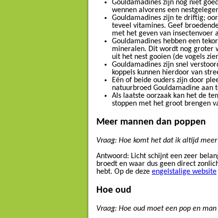
Gouldamadines zijn nog niet goed
wennen alvorens een nestgelegen
Gouldamadines zijn te driftig; oor
teveel vitamines. Geef broedende
met het geven van insectenvoer a
Gouldamadines hebben een tekor
mineralen. Dit wordt nog groter 
uit het nest gooien (de vogels zie
Gouldamadines zijn snel verstoor
koppels kunnen hierdoor van stre
Eén of beide ouders zijn door pl
natuurbroed Gouldamadine aan te
Als laatste oorzaak kan het de t
stoppen met het groot brengen v
Meer mannen dan poppen
Vraag: Hoe komt het dat ik altijd me
Antwoord: Licht schijnt een zeer belan
broedt en waar dus geen direct zonlicht 
hebt. Op de deze
engelstalige website
Hoe oud
Vraag: Hoe oud moet een pop en man z