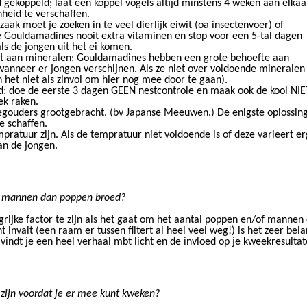
 gekoppeld; laat een koppel vogels altijd minstens 4 weken aan elkaa
heid te verschaffen.
zaak moet je zoeken in te veel dierlijk eiwit (oa insectenvoer) of
 Gouldamadines nooit extra vitaminen en stop voor een 5-tal dagen
ls de jongen uit het ei komen.
t aan mineralen; Gouldamadines hebben een grote behoefte aan
wanneer er jongen verschijnen. Als ze niet over voldoende mineralen 
n het niet als zinvol om hier nog mee door te gaan).
d; doe de eerste 3 dagen GEEN nestcontrole en maak ook de kooi NIE
ek raken.
eegouders grootgebracht. (bv Japanse Meeuwen.) De enigste oplossing
 schaffen.
empratuur zijn. Als de tempratuur niet voldoende is of deze varieert
an de jongen.
er mannen dan poppen broed?
grijke factor te zijn als het gaat om het aantal poppen en/of mannen d
invalt (een raam er tussen filtert al heel veel weg!) is het zeer belan
vindt je een heel verhaal mbt licht en de invloed op je kweekresultat
ijn voordat je er mee kunt kweken?