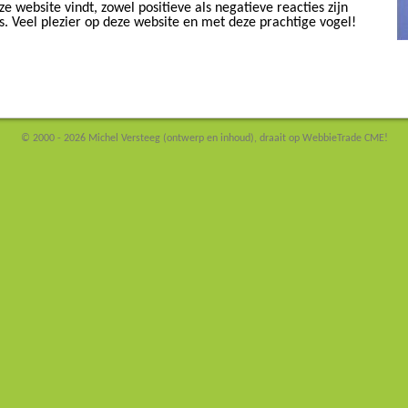
e website vindt, zowel positieve als negatieve reacties zijn
. Veel plezier op deze website en met deze prachtige vogel!
© 2000 - 2026 Michel Versteeg (ontwerp en inhoud), draait op WebbieTrade CME!