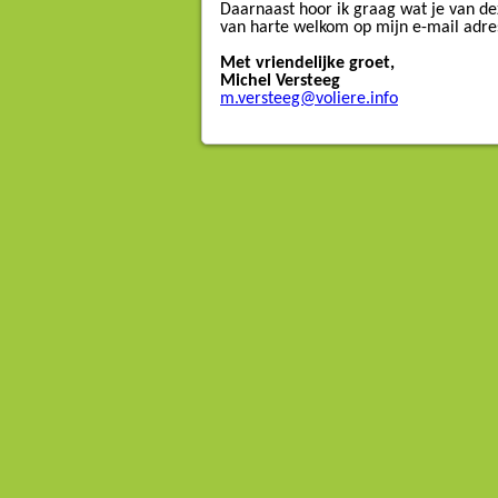
Daarnaast hoor ik graag wat je van dez
van harte welkom op mijn e-mail adres
Met vriendelijke groet,
Michel Versteeg
m.versteeg@voliere.info