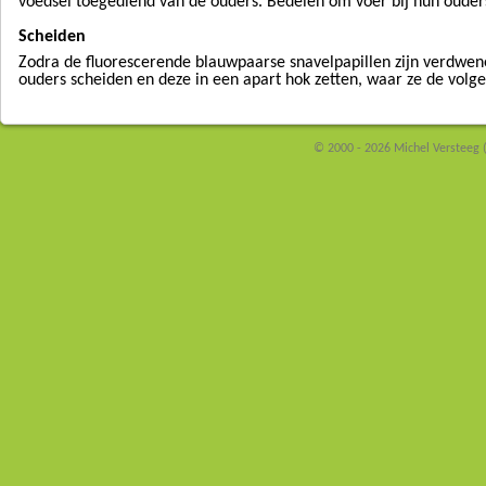
voedsel toegediend van de ouders. Bedelen om voer bij hun ouders
Scheiden
Zodra de fluorescerende blauwpaarse snavelpapillen zijn verdwen
ouders scheiden en deze in een apart hok zetten, waar ze de vol
© 2000 - 2026 Michel Versteeg 